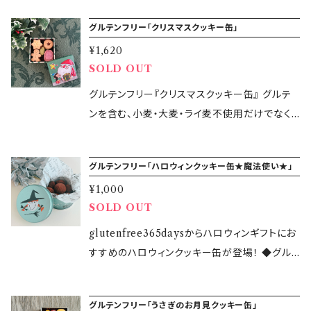
キー：2個 【缶のサイズ】7.4cm×7.4cm×3.2cm
【製造者】 glutenfree365days 鈴木万美子
い致します 【発送方法】クロネコヤマトの宅急便
バター、さとうきび糖、卵白、塩（一部に乳・卵を
ッキー&ぐり茶クッキー 1袋（ジャムクッキー２
ました <グルテンフリークッキー5種類詰め合わ
【保存方法】直射日光・高温多湿を避けて冷暗所
【製造所】東京都大田区大森西6-17-17 KOCA
または宅急便コンパクトにて発送します 【注意】
グルテンフリー「クリスマスクッキー缶」
含む） ◆ココアクッキー：米粉（国産）、バター、さ
個、ぐり茶クッキー２個） ◆フィナンシェ 1個 ◆
せ> グルテンを含む、小麦・大麦・ライ麦不使用
に保管 【賞味期限】2025年11月18日 【製造者】
キッチン ・本品の製造所では、卵・大豆など他の
・本品の製造所では、大豆など他の食品を含む
とうきび糖、卵白、純ココアパウダー、塩（一部に
ラムレーズンパウンドケーキ 1個 ◆ぐり茶パウ
¥1,620
だけでなく、添加物や香料、着色料などを使用せ
glutenfree365days 鈴木万美子 【製造所】東
食材を含む製品を製造しています。 ・アレルギー
製品を製造しています。 ・アレルギー対応商品で
乳・卵を含む） 【注意事項】 本品の製造所では大
SOLD OUT
ンドケーキ 1個 ◆スノーボール(苺・ショコラ・
ず原材料にこだわりました！ 【原材料】 ●プレー
京都大田区大森西6-17-17 KOCAキッチン ・本
対応商品ではございません。 【発送開始】2025
はございません。 ・はちみつを使用しているた
豆などほかの食品を含む製品を製造していま
シナモン)・サレボール(ピンクペッパー) 1袋4個
ンクッキー 米粉（国産）、バター、さとうきび糖、
グルテンフリー『クリスマスクッキー缶』 グルテ
品の製造所では、卵・大豆など他の食材を含む
年10月6日( 月 )〜 （地域によって到着日が異な
め、1歳未満の乳児には与えないでください。 数
す。 アレルギー対応食品ではございません。 お
入りを2袋 スノーボール・サレボールは、4種類
アーモンドプードル、卵黄、塩（一部に乳・卵・ア
ンを含む、小麦・大麦・ライ麦不使用だけでなく、
製品を製造しています。 ・アレルギー対応商品で
ります) 【発送方法】クロネコヤマトの宅急便コ
量限定のため、お早めにどうぞ！
早めにお召し上がりください。 【賞味期限】2025
のうちいずれか2種類をランダムにお入れしま
ーモンドを含む） ●白胡麻クッキー 米粉（国
添加物や香料、着色料などを使用せず原材料に
はございません。 【発送開始】2025年10月20日
ンパクトにて発送します
年3月31日(開封前) 【保存方法】 直射日光‧高
す。 【原材料】 ◆グルテンフリー プレーンクッキ
産）、バター、さとうきび糖、アーモンドプードル、
こだわりました！ <グルテンフリークッキー5種類
( 月 )〜 （地域によって到着日が異なります)
温多湿を避け冷暗所にて常温保存 【製造所】 K
ー 米粉（国産）、バター（国産）、 さとうきび糖
グルテンフリー「ハロウィンクッキー缶★魔法使い★」
卵黄、白胡麻、塩（一部に乳・卵・アーモンド・ごま
詰め合わせ> ジンジャーボーイクッキー 雪の結
【発送方法】クロネコヤマトの宅急便または宅急
OCAキッチン 東京都大田区大森西6－17－17
（国産）、アーモンドプードル、 卵黄（国産）、塩
を含む） ●紫芋クッキー 米粉（国産）、バター、さ
¥1,000
晶クッキー プレゼントのベリークッキー 星のチ
便コンパクトにて発送します
【製造者】 glutenfree365days鈴木万美子 【販
（国産） 特定原材料等（２８品目中）乳・卵・アー
SOLD OUT
とうきび糖、アーモンドプードル、卵黄、紫芋粉
ョコサンドクッキー ぐり茶のリーフクッキー 【原
売期間】2025年2月20日(木)12：00～2025年2
モンド ◆ジャムクッキー（２個） 米粉（国産）、バ
末、塩（一部に乳・卵・アーモンドを含む） ●ぐり
材料】 ●ジンジャーボーイクッキー 米粉（国
glutenfree365daysからハロウィンギフトにお
月27日(木)12：00 【発送開始】2025年3月3日
ター、さとうきび糖、 アーモンドプードル、ストロ
茶クッキー 米粉（国産）、バター、さとうきび糖、
産）、バター、さとうきび糖、アーモンドプードル、
すすめのハロウィンクッキー缶が登場！ ◆グル
(月)（地域によって到着日が異なります) 【発送
ベリージャム ［いちご、砂糖、濃縮レモン果汁/ゲ
アーモンドプードル、卵黄、ぐり茶粉末、塩（一部
卵黄、スパイスミックス（シナモンパウダー、カル
テンフリー「ハロウィンクッキー缶★魔法使い
方法】クロネコヤマトの宅急便または宅急便コ
ル化剤 （ペクチン）］、卵黄、塩（一部に乳‧卵‧ ア
に乳・卵・アーモンドを含む） ●山椒ショコラ
ダモンパウダー、クローブスパウダー、ナツメグ
★」1,000円(税込) グルテンフリー ショコラス
ンパクトにて発送します 数量限定のため、お早
ーモンド‧オレンジ‧りんごを含む） 特定原材料
クッキー 米粉（国産）、バター、さとうきび糖、ア
グルテンフリー「うさぎのお月見クッキー缶」
パウダー）、塩（一部に乳・卵・アーモンドを含む）