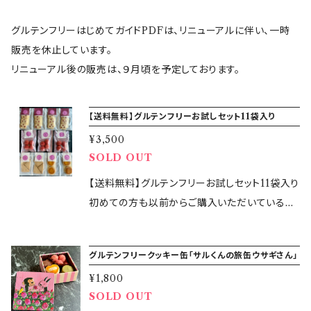
グルテンフリーはじめてガイドPDFは、リニューアルに伴い、一時
販売を休止しています。
リニューアル後の販売は、９月頃を予定しております。
【送料無料】グルテンフリーお試しセット11袋入り
¥3,500
SOLD OUT
【送料無料】グルテンフリーお試しセット11袋入り
初めての方も以前からご購入いただいている方
も、お楽しみいただけるように4種類のクッキー
を送料無料で一度にお試しいただけるチャンス
グルテンフリークッキー缶「サルくんの旅缶ウサギさん」
です！ マルシェに行きたいけど行けなかったとい
¥1,800
う方も、おすすめです。この機会に是非お試しく
SOLD OUT
ださい。 小麦や大麦、ライ麦は使用せずにこだわ