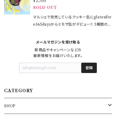
【発送開始】2024年10月21日 （注文のタイミン
¥2,700
芋クッキー：米粉（国産）、バター、さとうきび糖、
ルBOX 3種入り【トマトバジル・ピンクペッパー・
糖、 米粉、レーズン、アーモンドプードル、ラム酒/
ヤマトの宅急便または宅急便コンパクトにて発
３個、星のチョコサンドクッキー２個、ぐり茶のリ
グや地域によって到着日が異なります） 【注文に
SOLD OUT
アーモンドプードル、紫芋粉末、卵黄、塩（一部に
オニオン】 おつまみやスナック感覚で召し上
ベーキングパウダー（アルミフリー） 特定原材料
送します 【リボンについて】リボンの色は写真と
ーフクッキー３個） 【缶の大きさ】7.4cm×7.4cm
ついて】一回の注文で2缶までご購入いただけま
乳・卵・アーモンドを含む） 【内容量】23個 プ
がれる塩味のあるクッキーをサレボールと名付
マルシェで完売しているクッキー缶にglutenfre
等（２８品目中） 卵、アーモンド ＊洋酒使用 ◆グ
異なる場合がございます 【オプション】 ギフト用
×3.2cm 【保存方法】直射日光・高温多湿を避け
す 【発送方法】クロネコヤマトの宅急便または
レーンクッキー：うさぎ3個、プチ5個 かぼちゃ
けました グルテンを含む、小麦・大麦・ライ麦不
e365daysからミモザ缶がデビュー‼ 5種類のグ
ルテンフリー苺のスノーボールクッキー（４個）
紙袋+50円 または なし を選択してくださ
冷暗所にて保存 【賞味期限】2025年1月12日
宅急便コンパクトにて発送します 【リボンについ
クッキー：お月さま3個、プチ5個 紫いもクッキ
使用だけでなく、添加物や香料、着色料などを使
ルテンフリーのクッキーを詰め合わせました。 グ
米粉（国産）、バター、さとう きび糖、アーモンド
い
（開封前） 【製造者】 glutenfree365days
て】リボンの色は写真と異なる場合がございます
ー：プチ7個 【販売期間】2024年9月8日13：00
用せず原材料にこだわりました ◆グルテンフリ
ルテンを含む、小麦・大麦・ライ麦不使用だけで
プードル、ストロベリー パウダー、塩 特定原材
メールマガジンを受け取る
【製造所】 KOCAキッチン 東京都大田区大
～2024年9月12日13：00 【発送開始】2024年9
ースノーボールクッキーBOX 1,080円(税込)
なく、添加物や香料、着色料などを使用せず原材
料等（２８品目中） 乳、アーモンド ◆グルテンフ
森西６₋17₋17 本品の製造所では、大豆など他の
新商品やキャンペーンなどの

月11日～9月14日頃 （注文のタイミングや地域
【内容量】１２個 苺スノーボール４個 ショコ
料にこだわりました。 【内容量】16個 ぐり茶クッ
リーシナモン スノーボールクッキー（４個） 米粉
最新情報をお届けいたします。
食品を含む製品を製造しています。 アレルギー
によって到着日が異なります） 【注文について】
ラスノーボール４個 シナモンスノーボール４
キー3個 ガレット・ブルトンヌミニ２個 苺のスノ
（国産）、バター、さとう きび糖、アーモンドプード
対応商品ではございません。 【販売期間】 2024
一回の注文で2缶までご購入いただけます 【発
個 【原材料】 ・苺スノーボール［バター（国産）、
ーボールクッキー４個 絞り出しクッキー３個 コ
登録
ル、シナモンパウ ダー、塩 特定原材料等（２８品
年12月6日(金)18：00～2024年12月13日(金)1
送方法】クロネコヤマトの宅急便または宅急便
米粉、さとうきび糖、アーモンドプードル、 ストロ
コアクッキー４個 【原材料】 ぐり茶クッキー：米
目中） 乳、アーモンド ◆グルテンフリーショコラ
8：00 【発送開始】2024年12月16日 （注文のタ
コンパクトにて発送します 【リボンについて】リ
ベリーパウダー、塩（一部に乳・アーモンドを含
粉（国産）、バター、さとうきび糖、アーモンドプー
スノーボールクッキー（４個） 米粉（国産）、バタ
イミングや地域によって到着日が異なります）
ボンの色は写真と異なる場合がございます
む）］ ・ショコラスノーボール［米粉（国産）、バタ
ドル、卵黄、ぐり茶粉末、塩（一部に乳・卵・アーモ
CATEGORY
ー、さとう きび糖、アーモンドプードル、純ココア
【発送方法】クロネコヤマトの宅急便または宅急
ー、さとうきび糖、アーモンドプードル、純ココア
ンドを含む） ガレット・ブルトンヌミニ：バター（国
パウ ダー、カカオニブ、塩 特定原材料等（２８品
便コンパクトにて発送します 【リボンについて】
パウダー、カカオニブ、塩（一部に乳・アーモンド
産）、米粉、さとうきび糖、アーモンドプードル、卵
目中） 乳、アーモンド ◆グルテンフリー サレボ
SHOP
リボンの色は写真と異なる場合がございます
を含む）］ ・シナモンスノーボール［米粉（国産）、
黄、ラム酒、ゲランドの塩（一部に乳・卵・アーモ
ールクッキー ピンクペッパー（４個） 米粉（国
【オプション】 ギフト用紙袋+100円 または な