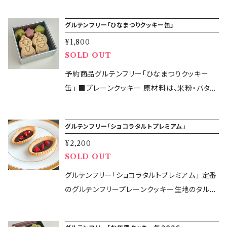
産)、さとうきび糖(国産) 【保存方法】直射日光・
（国産）、バター（国産）、さとうきび糖（国産）、ア
ド・卵 【内容量】合計１５個入り ◎リッチバター
ロードできます。 ※携帯電話・スマートフォンや
楽しめる焼き菓子に仕上がりました。 ◆ グルテ
ていないオーガニックダークチョコレートとピュ
高温多湿を避けて冷暗所に保管 【賞味期限】発
ーモンドプードル、ストロベリーパウダー、塩(一
サブレ：3個 ◎ぐり茶クッキー：3個 ◎スノーボ
タブレットなどは、正常にダウンロードできない
ンフリースノーボール苺：4個入り2袋 香料や添
グルテンフリー「ひなまつりクッキー缶」
アなココアを使用しています。 ◆ グルテンフリ
送日から2ヶ月以上ある商品をお届けいたしま
部に乳・アーモンドを含む) 【賞味期限】必ずご確
ールクッキー苺：6個 ◎ショコラクッキー：3個
場合があるため、パソコンでのダウンロードをお
加物を使用していないストロベリーパウダーを
ープレーンクッキー(午)：1個入り1袋 原材料は、
¥1,800
す。 【製造者】 glutenfree365days 鈴木万美
認ください！ 2026年5月24日 【保存方法】直
【缶のサイズ】7.4cm×7.4cm×3.2cm 【保存方
すすめしています。 ※こちらのデジタル商品は、
生地に練り込み、さらにクッキーのまわりにも鮮
SOLD OUT
米粉・バター・さとうきび糖・アーモンドプード
子 【製造所】東京都大田区大森西6-17-17 KO
射日光・高温多湿を避けて冷暗所に保管 【製造
法】直射日光・高温多湿を避けて冷暗所に保管
クレジットカード決済、「あと払い（Pay ID）」で
やかにまとわせました。 ◆ グルテンフリーピン
ル・塩のみ。 つい手が伸びてもう一つ、あともう
CAキッチン ・本品の製造所では、卵・大豆など
予約商品グルテンフリー「ひなまつりクッキー
者】 glutenfree365days 鈴木万美子 【製造
【賞味期限】2026年6月14日 【製造者】 glutenf
のみご購入いただけます。 【ご購入前に必ずご確
クペッパークッキー：3個入り2袋 ピンクペッパ
ひとつと食べたくなるクッキーです。 ◆ グルテン
他の食材を含む製品を製造しています。 ・アレル
缶」 ■プレーンクッキー 原材料は、米粉・バタ
所】東京都大田区大森西6-17-17 KOCAキッチ
ree365days 鈴木万美子 【製造所】東京都大田
認ください】 本商品は、グルテンフリー生活に関
ーの爽やかな香りとピンクの色味、ほんのり塩味
フリーリッチバターサブレ：2個入り1袋 バターと
ギー対応商品ではございません。 ■ グルテンフ
ー・さとうきび糖・アーモンドプードル・塩のみ。
ン ・本品の製造所では、大豆など他の食材を含
区大森西6-17-17 KOCAキッチン ・本品の製造
する情報提供を目的としたPDFコンテンツです。
が特徴のクッキー。 glutenfree365daysの焼き
卵の風味をしっかり感じられるリッチな味わいの
リー 『米粉クレープミックス』 クレープ生地(φ2
つい手が伸びてもう一つ、あともうひとつと食べ
む製品を製造しています。 ・アレルギー対応商品
所では、卵・大豆など他の食材を含む製品を製
医療行為や診断・治療を目的としたものではあ
菓子の中で、ピンクペッパークッキーが一番好き
バターサブレ。 シンプルながら素材のおいしさを
グルテンフリー「ショコラタルトプレミアム」
2cmフライパン約6枚分) 作業時間：約30分(冷
たくなるクッキーです。 ■ぐり茶クッキー 静岡県
ではございません。 【発送開始】2026年5月13
造しています。 ・アレルギー対応商品ではござい
りません。 体調やお悩みの改善には個人差があ
ですという方も多い人気の商品です。スイーツだ
楽しめる焼き菓子に仕上がりました。 ◆ グルテ
却時間を除く) 【材料】 ・本品：100g ・全卵：M
¥2,200
の緑茶を使用しています。ぐり茶はお茶の製法に
日〜 （地域によって到着日が異なります) 【発送
ません。 【発送開始】2026年5月15日(金)〜 （地
り、特定の効果を保証するものではございませ
けでなく、お酒のおつまみにもおすすめです。
ンフリー白胡麻クッキー：3個入り1袋 白胡麻の
SOLD OUT
玉1個(約50g) ・牛乳：220ml ・加塩バター：10g
より、茶葉の形が「ぐりっ」としているためぐり茶
方法】クロネコヤマトの宅急便コンパクトにて発
域によって到着日が異なります) 【発送方法】ク
ん。 持病がある方、治療中の方、妊娠中・授乳中
【原材料・特定原材料等28品目】 ◆グルテンフリ
香ばしさがクセになるクッキーです。 ◆ グルテ
【使用する道具】 ボウル、泡立て器、フライパン、
と呼ばれているそうです。クッキーにはぐり茶の
グルテンフリー「ショコラタルトプレミアム」 定番
送します。 【包装について】簡易包装での発送と
ロネコヤマトの宅急便または宅急便コンパクト
の方、食物アレルギーをお持ちの方は、事前に医
ーフィナンシェ バター（国産）、卵白(国産)、さと
ンフリースノーボール苺：4個入り2袋 香料や添
おたま、箸、電子レンジ 【作り方】 ❶ボウルに卵
粉末を使用し、渋みが少なくまろやかな味わい
のグルテンフリープレーンクッキー生地のタルト
なります。 【納品書について】納品書なしでの発
にて発送します 【商品オプション】 必ず あり・な
師へご相談のうえご判断ください。 デジタルコン
うきび糖（国産）、アーモンドプードル、米粉（国
加物を使用していないストロベリーパウダーを
を割り入れ、泡立て器で溶きほぐす。 ❷ミックス
のぐり茶の美味しさを存分に味わえます。 ■紫
に、乳化剤・香料不使用のオーガニックチョコレ
送となります。
し をご選択ください。 ◎紙袋 ◎納品書 【注意】
テンツの性質上、ご購入後の返品・返金は原則と
産）、はちみつ (一部に乳・卵・アーモンドを含む)
生地に練り込み、さらにクッキーのまわりにも鮮
粉を加え、牛乳を少しずつ入れながらダマがで
芋クッキー 着色料や香料は使用せず、紫芋のパ
ートと砂糖・油・添加物不使用のドライストロベ
・米粉クッキーの性質上、割れやすくなっており
してお受けしておりません。 本コンテンツの無断
※ 本品にはちみつを使用しています。1歳未満の
やかにまとわせました。 ◆ グルテンフリーオー