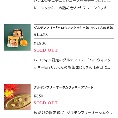
バレエのチュチュとシューズをモチーフにしたプ
アーモンド・ごまを含む］ 【特定原材料等28品
大豆など他の食材を含む製品を製造していま
原材料とするココアパウダーを贅沢に使用して
さとうきび糖（国産）、米粉（国産） 【特定原材料
クッキーの詰め合わせをお楽しみください。 ご褒
レーンクッキーの詰め合わせ プレーンクッキー
目】乳・アーモンド・ごま 【内容量】合計18個入り
す。 ・アレルギー対応商品ではございません。
います。 ■ジャムクッキー ストロベリージャムを
等28品目】卵 ◆グルテンフリーバジルソルトア
美スイーツ、ほっと一息ティータイムのお菓子や
の原材料は、米粉・バター・さとうきび糖・アーモ
◎プレーンクッキー(午・2026)：各3個ずつ ◎紫
【発送開始】2025年12月15日( 月 )〜（地域によ
使用したお花をモチーフにしたクッキーです。 「g
ーモンド 【原材料】アーモンド(アメリカ)、⽶油、
プレゼントなどにいかがでしょうか。 【原材料】
ンドプードル・塩のみ。 つい手が伸びてもう一
芋クッキー(梅)：3個 ◎ぐり茶クッキー(松・竹)：
って到着日が異なります) ・配送日時のご希望は
lutenfree365days」の小麦・大麦・ライ麦不使
グルテンフリー「ハロウィンクッキー缶」サルくんの旅缶
ゲランドの塩、⽶粉、バジル 【特定原材料等２８
◎さつまいもクッキー 米粉（国産）、バター（国
つ、あともうひとつと食べたくなるクッキーです。
各3個ずつ ◎黒胡麻クッキー：3個 【缶のサイ
備考欄に記載をお願いいたします。 【発送方法】
まじょさん
用のオリジナルグルテンフリークッキー缶をぜひ
品⽬】アーモンド ◆オーガニックレーズン 【原材
産）、さとうきび糖（国産）、アーモンドプードル、
【原材料】 ◎プレーンクッキー：米粉（国産）、バ
ズ】12.4cm×8cm×3.7cm 【保存方法】直射日
クロネコヤマトの宅急便にて発送します 【商品
お楽しみください！ 【原材料】 ◎プレーンクッキ
¥1,800
料】有機レーズン(アメリカ) 【特定原材料等２８
安納芋粉末、紫芋粉末、塩、黒胡麻［一部に乳・ア
ター（国産）、さとうきび糖（国産）、アーモンドプ
光・高温多湿を避けて冷暗所に保管 【賞味期
オプション】 必ず あり・なし をご選択ください。
ー：米粉（国産）、バター（国産）、さとうきび糖（国
SOLD OUT
品⽬】なし 【賞味期限】 ◆グルテンフリーショコ
ーモンド・ごまを含む］ ◎カボチャクッキー 米粉
ードル、塩 【特定原材料等28品目】乳・アーモン
限】2026年1月23日 【製造者】 glutenfree365
◎紙袋 ◎納品書 【リボンについて】 色や幅が変
産）、アーモンドプードル、塩 ［一部に乳・アーモ
ラケーキ：2026年3月3日 ◆ グルテンフリープ
（国産）、バター（国産）、さとうきび糖（国産）、ア
ド 【内容量】各1枚ずつ合計2枚入り ◎プレーン
ハロウィン限定のグルテンフリー「ハロウィンク
days 鈴木万美子 【製造所】東京都大田区大森
更になる場合がございます。
ンドを含む］ ◎ぐり茶クッキー：米粉（国産）、バ
レーンクッキー(午)：2026年3月16日 ◆ グルテ
ーモンドプードル、かぼちゃ粉末、卵黄、塩［一部
クッキー（チュチュ1枚・シューズ1枚) 【保存方
ッキー缶」サルくんの旅缶まじょさん 1段目には
西6-17-17 KOCAキッチン ・本品の製造所で
ター（国産）、さとうきび糖（国産）、 アーモンドプ
ンフリーリッチバターサブレ：2026年3月16日 ◆
に乳・アーモンド・卵を含む］ ◎栗クッキー 米粉
法】直射日光・高温多湿を避けて冷暗所に保管
ハロウィンをイメージしたカボチャのクッキー、2
は、卵・大豆など他の食材を含む製品を製造して
ードル、ぐり茶粉末、塩 ［一部に乳・アーモンドを
グルテンフリー白胡麻クッキー：2026年3月16
（国産）、バター（国産）、さとうきび糖（国産）、ア
【賞味期限】2025年11月24日 【製造者】 gluten
段目と3段目には4種類のクッキーが入っていま
います。 ・アレルギー対応商品ではございませ
含む］ ◎ショコラクッキー：米粉（国産）、バター
グルテンフリーオータムクッキーアソート
日 ◆ グルテンフリースノーボール苺：2026年3
ーモンドプードル、ココアパウダー、けしの実、塩
free365days 鈴木万美子 【製造所】東京都大
す！ ■プレーンクッキー 原材料は、米粉・バタ
ん。 【発送開始】2025年12月24日(水)〜 （地域
（国産）、さとうきび糖（国産）、アーモンドプード
月16日 ◆ グルテンフリーオートミールクッキ
［一部に乳・アーモンドを含む］ ◎プレーンクッ
¥650
田区大森西6-17-17 KOCAキッチン ・本品の製
ー・さとうきび糖・アーモンドプードル・塩のみ。
によって到着日が異なります) 【発送方法】クロ
ル、ココアパウダー、塩 ［一部に乳・アーモンドを
ー：2026年3月19日 ◆グルテンフリーバジルソ
キー 米粉（国産）、バター（国産）、さとうきび糖
SOLD OUT
造所では、卵・大豆など他の食材を含む製品を
つい手が伸びてもう一つ、あともうひとつと食べ
ネコヤマトの宅急便または宅急便コンパクトに
含む］ ◎ジャムクッキー：米粉（国産）、バター
ルトアーモンド：2026年3⽉12日 ◆オーガニッ
（国産）、アーモンドプードル、卵黄、塩［一部に
製造しています。 ・アレルギー対応商品ではござ
たくなるクッキーです。 ■ショコラクッキー プレ
秋だけの限定商品「グルテンフリーオータムクッ
て発送します 【商品オプション】 必ず あり・なし
（国産）、さとうきび糖（国産）、アーモンドプード
クレーズン：2026年3⽉25⽇ 【保存方法】直射
乳・アーモンド・卵を含む］ ◎玄米クッキー 米粉