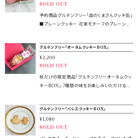
【缶のサイズ】7.4cm×7.4cm×3.2cm 【保存方
2月4日( 水 )〜 （地域によって到着日が異なり
SOLD OUT
の美味しさを存分に味わえます。 ■黒胡麻クッ
たレーズンがたっぷり入っています。 冷蔵庫で冷
光・高温多湿を避けて冷暗所に保管 【製造者】
【原材料】米粉（国産）、バター（国産）、さとうきび
法】直射日光・高温多湿を避けて冷暗所に保管
ます) 【発送方法】クロネコヤマトの宅急便にて
キー 胡麻の風味が広がる香ばしいクッキー。食
やしてから、スライスしてお召し上がりいただく
glutenfree365days 鈴木万美子 【製造所】東
予約商品グルテンフリー「森のくまさんクッキ缶」
糖（国産）、アーモンドプードル、塩 【特定原材料
【賞味期限】2026年3月24日 【製造者】 gluten
発送します 【商品オプション】 必ず あり・なし
感と風味が楽しめるクッキーです。 「glutenfre
のがおすすめです。 【原材料】バター(国産)、米
京都大田区大森西6-17-17 KOCAキッチン ・本
■プレーンクッキー 花束モチーフのプレーンク
等28品目】乳・アーモンド ◆ グルテンフリーリッ
free365days 鈴木万美子 【製造所】東京都大
をご選択ください。 ◎紙袋 ◎納品書
e365days」の小麦・大麦・ライ麦不使用のオリジ
粉、有機レーズン、アーモンドプードル、卵、牛乳、
品の製造所では、大豆など他の食材を含む製品
ッキー 原材料は、米粉・バター・さとうきび糖・ア
チバターサブレ 【原材料】米粉（国産）、バター
田区大森西6-17-17 KOCAキッチン ・本品の製
ナルグルテンフリークッキー缶をぜひお楽しみく
さとうきび糖、粉糖［グラニュー糖(国内製造)、コ
を製造しています。 ・アレルギー対応商品ではご
ーモンドプードル・塩のみ。 つい手が伸びてもう
（国産）、さとうきび糖（国産）、アーモンドプード
造所では、卵・大豆など他の食材を含む製品を
ださい！ 【原材料】 ◎プレーンクッキー：米粉（国
グルテンフリー「オータムクッキーBOX」
ーンスターチ(遺伝子組み換えでない)］、ロース
ざいません。 【発送開始】2026年4月13日〜 （地
一つ、あともうひとつと食べたくなるクッキーで
ル、卵黄、塩 【特定原材料等28品目】乳・アーモ
製造しています。 ・アレルギー対応商品ではござ
産）、バター（国産）、さとうきび糖（国産）、アーモ
トアーモンド、ラム酒、イースト、塩、カルダモン、
¥2,200
域によって到着日が異なります) 【発送方法】ク
す。 ■ぐり茶クッキー 静岡県の緑茶を使用して
ンド・卵 ◆ グルテンフリー白胡麻クッキー 【原
いません。 【発送開始】2026年2月25日(水)〜
ンドプードル、塩［一部に乳・アーモンドを含む］
SOLD OUT
シナモン、ナツメグ、クローブ 【特定原材料等28
ロネコヤマトの宅急便にて発送します。 【商品オ
います。ぐり茶はお茶の製法により、茶葉の形が
材料】米粉（国産）、バター（国産）、さとうきび糖
（地域によって到着日が異なります) 【発送方
◎紫芋クッキー：米粉（国産）、バター（国産）、さ
品目】乳・アーモンド ・卵 【内容量】1個 ・約14
プション】 必ず あり・なし をご選択ください。 ◎
「ぐりっ」としているためぐり茶と呼ばれているそ
（国産）、アーモンドプードル、白胡麻塩 【特定原
秋だけの限定商品「グルテンフリーオータムクッ
法】クロネコヤマトの宅急便または宅急便コンパ
とうきび糖（国産）、アーモンドプードル、紫芋粉
0g(焼き上がりにより多少前後する場合がござ
紙袋 ◎納品書
うです。クッキーにはぐり茶の粉末を使用し、渋
材料等28品目】乳・アーモンド・ごま ◆ グルテン
キーBOX」 7種類の味をお楽しみいただけるル
クトにて発送します 【商品オプション】 必ず あ
末、塩［一部に乳・アーモンドを含む］ ◎ぐり茶ク
います。) (箱外寸：W190×D75×H60mm) 【保
みが少なくまろやかな味わいのぐり茶の美味し
フリースノーボール苺 【原材料】米粉（国産）、バ
ージュBOX ■さつまいも・カボチャ・栗をモチ
り・なし をご選択ください。 ◎紙袋 ◎納品書
ッキー：米粉（国産）、バター（国産）、さとうきび
存方法】直射日光・高温多湿を避けて冷暗所に
さを存分に味わえます。 glutenfree365daysオ
ター（国産）、さとうきび糖（国産）、アーモンドプ
ーフにした秋を感じられる季節のクッキー ■シ
【注意】 ・米粉クッキーの性質上、割れやすくなっ
糖（国産）、アーモンドプードル、ぐり茶粉末、塩
保管(開封後は冷蔵庫にて保管) 【賞味期限】20
グルテンフリー「バレエクッキーBOX」
リジナルぐり茶クッキーをお楽しみください！ ■
ードル、ストロベリーパウダー、塩 【特定原材料
ンプルながらバターとたまごの風味豊かなプレ
ております。 ・リボンの色が異なる場合がござい
［一部に乳・アーモンドを含む］ ◎黒胡麻クッキ
25年12月27日(土) 【製造者】 glutenfree365d
ショコラクッキー くまさんモチーフのショコラク
¥1,080
等28品目】乳・アーモンド ◆ グルテンフリーオ
ーンクッキー ■玄米の香りが香ばしい玄米クッ
ます。 ＊kcorpの型を使用しています。
ー：米粉（国産）、バター（国産）、さとうきび糖（国
ays 鈴木万美子 【製造所】東京都大田区大森西
SOLD OUT
ッキー プレーンクッキーの材料をベースに砂糖
ートミールクッキー 【原材料】グルテンフリーオ
キー ■お酒のおつまみにもおすすめなピンクペ
産）、アーモンドプードル、黒胡麻、塩［一部に乳・
6-17-17 KOCAキッチン ・本品の製造所では、
やミルクなどを使用していないカカオ豆だけを
ートミール（アメリカ）、卵（国産）、米油（国産）、
ッパークッキーとバジルクッキー 彩りも綺麗な