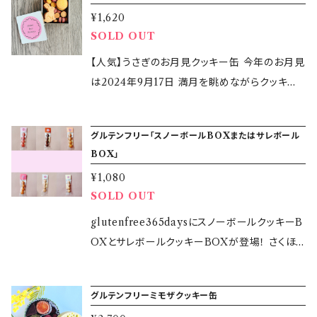
ノーボール 8個入り グルテンを含む食材「小
めにどうぞ！
等（２８品目中） 乳‧卵‧アーモンド‧オレンジ‧り
ーモンドプードル、卵黄、純ココアパウダー、山
●雪の結晶クッキー 米粉（国産）、バター、さとう
¥1,620
麦・大麦・ライ麦」不使用 国産の米粉・バター・さ
んご ◆ぐり茶クッキー（２個） 米粉（国産）、バタ
椒、塩（一部に乳・卵・アーモンドを含む） 【内容
SOLD OUT
きび糖、アーモンドプードル、卵黄、塩（一部に
とうきび糖を使用し、添加物や香料・着色料・保
ー、さとうきび糖、 アーモンドプードル、卵黄、ぐ
量】24個 プレーンクッキー:富士山３個、プチ3個
乳・卵・アーモンドを含む） ●プレゼントのベリー
存料などを使用せずこだわりの原材料のみでつ
【人気】うさぎのお月見クッキー缶 今年のお月見
り茶粉末、塩 （一部に乳‧卵‧アーモンドを含む）
白胡麻クッキー:3個 紫芋クッキー:6個 ぐり茶ク
クッキー 米粉（国産）、バター、さとうきび糖、ア
くりました 素材本来の美味しさをお楽しみいた
は2024年9月17日 満月を眺めながらクッキー
特定原材料等（２８品目中）乳・卵・アーモンド
ッキー:6個 山椒ショコラ:3個 【缶の大きさ】12.4
ーモンドプードル、卵黄、紫芋粉末、ストロベリー
だけます 【原材料】米粉（国産）、バター（国産）、
を楽しみませんか ◆うさぎのお月見クッキー
◆グルテンフリーフィナンシェ（１個） バター（国
cm×8cm×3.7cm 【保存方法】直射日光・高温多
パウダー、塩（一部に乳・卵・アーモンドを含む）
さとうきび糖（国産）、アーモンドプードル、純コ
缶 1,620円(税込) グルテンフリークッキー3種
産）、卵白（国産）、 さとうきび糖（国産）、アーモ
湿を避け冷暗所にて保存 【賞味期限】2025年1
●星のチョコサンドクッキー 米粉（国産）、バタ
グルテンフリー「スノーボールBOXまたはサレボール
コアパウダー、カカオニブ、塩（一部に乳・アーモ
詰め合わせ プレーン・かぼちゃ・紫いも グル
ンドプー ドル、米粉（国産）、はちみつ 特定原材
月21日（開封前） 【製造者】 glutenfree365d
BOX」
ー、さとうきび糖、アーモンドプードル、卵黄、チョ
ンドを含む） 【内容量】グルテンフリーショコラス
テンを含む、小麦・大麦・ライ麦不使用だけでな
料等（２８品目中） 乳、卵、アーモンド ＊はちみつ
ays 【製造所】 KOCAキッチン 東京都大
コレート［砂糖、カカオマス、ココアバター、ココ
¥1,080
ノーボール８個 【缶のサイズ】直径6.9㎝×高さ3.
く、添加物や香料、着色料などを使用せず原材料
を含むため１歳未満の乳児には 与えないでくだ
田区大森西６-17-17 本品の製造所では、大豆な
アパウダー、バニラ（一部に乳・大豆をむ）］、塩
SOLD OUT
7㎝ 【注意事項】必ずお読みください ＊グルテン
にこだわりました 【原材料】 ・プレーンクッキー：
さい。 ◆グルテンフリーぐり茶パウンドケーキ（１
ど他の食品を含む製品を製造しています。 アレ
（一部に乳・卵・大豆・アーモンドを含む） ●ぐり
フリースイーツ専門のシェアキッチンにて製造し
米粉（国産）、バター、さとうきび糖、アーモンドプ
glutenfree365daysにスノーボールクッキーB
個） 卵（国産）、米油、さとうきび糖、 米粉、アー
ルギー対応商品ではございません。 【販売期間】
茶のリーフクッキー 米粉（国産）、バター、さとう
ていますが、アレルギー対応商品ではございませ
ードル、卵黄、塩（一部に乳・卵・アーモンドを含
OXとサレボールクッキーBOXが登場！ さくほろ
モンドプードル、ぐり茶粉末 /ベーキングパウダ
2024年12月14日(土)12：00～2024年12月21
きび糖、アーモンドプードル、卵黄、ぐり茶粉末、
ん。 ＊乳・卵・大豆など他の食材を使用している
む） ・かぼちゃクッキー：米粉（国産）、バター、さ
食感のグルテンフリークッキー スノーボールBO
ー（アルミフリー） 特定原材料等（２８品目中）
日(土)12：00 【発送開始】2024年12月24日〜2
塩（一部に乳・卵・アーモンドを含む） 【内容
キッチンにて製造しています 【販売期間】202
とうきび糖、アーモンドプードル、 かぼちゃ粉末、
X 3種入り【苺・ショコラ・シナモン】 おやつタ
卵、アーモンド ◆グルテンフリーラムレーズンパ
024年12月26日 （注文のタイミングや地域によ
量】１４個 （ジンジャーボーイクッキー３個、雪の
グルテンフリーミモザクッキー缶
4年10月13日13：00～2024年10月20日10：00
卵黄、塩（一部に乳・卵・アーモンドを含む） ・紫
イムやほっと一息つくときにおすすめ サレボー
ウンドケーキ （１個） 卵（国産）、米油、さとうきび
って到着日が異なります) 【発送方法】クロネコ
結晶クッキー３個、プレゼントのベリークッキー