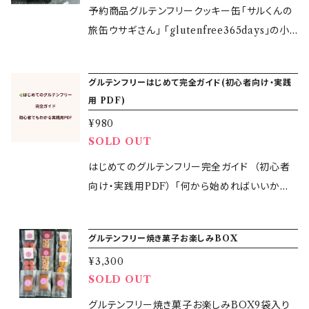
りの素材でお作りしているglutenfree365days
予約商品グルテンフリークッキー缶「サルくんの
のこだわりのグルテンフリーのお菓子です。 ［白
旅缶ウサギさん」 「glutenfree365days」の小
砂糖・添加物・香料不使用］ 数量限定のため、お
麦・大麦・ライ麦不使用のオリジナルグルテンフ
一人様1セットとさせていただきます。お早めにど
リークッキー缶をぜひお楽しみください！ ■リッ
グルテンフリーはじめて完全ガイド(初心者向け・実践
うぞ！ 【グルテンフリー焼き菓子内容】合計11袋
チバターサブレ バターと卵の風味をしっかり感
用 PDF)
◆グルテンフリーピンクペッパークッキー:3個入
じられるリッチな味わいのバターサブレ。 シンプ
¥980
り×4袋 1番人気。お塩をプラスしたピンクペッパ
ルながら素材のおいしさを楽しめる焼き菓子に
SOLD OUT
ーのさわやかな風味の大人のクッキー。ワインな
仕上がりました。 ■ぐり茶クッキー 静岡県の緑
どお酒ともよく合います。 ◆ グルテンフリーリッ
茶を使用しています。「ぐり茶」はお茶の製法によ
はじめてのグルテンフリー完全ガイド （初心者
チバターサブレ：2個入り×2袋 リピーターも多い
り、茶葉の形が「ぐりっ」としているため「ぐり茶」
向け・実践用PDF） 「何から始めればいいかわ
リッチバターサブレ。バターと卵の風味をしっか
と呼ばれているそうです。クッキーにはぐり茶の
からない」 そんな方のために作った、初心者向
り感じられるリッチな味わい。 シンプルながら素
粉末を使用し、渋みが少なくまろやかな味わい
けガイドです。 グルテンフリーを難しく考えず、
グルテンフリー焼き菓子お楽しみBOX
材のおいしさを楽しめる焼き菓子に仕上がりま
の「ぐり茶」の美味しさを存分に味わえます。 ■
日常に無理なく取り入れられるようにまとめて
した。 ◆ グルテンフリー白胡麻クッキー：3個入
¥3,300
スノーボールクッキー苺 着色料や香料は使用せ
います。 こんな方におすすめ ・グルテンフリーを
り×2袋 白胡麻の風味豊かな香ばしさが口いっ
SOLD OUT
ず、ストロベリーのパウダーを使用した綺麗なピ
始めたいけど迷っている ・食べていいもの・避
ぱいに広がるクセになるクッキーです。 ◆ グル
ンクのクッキー。缶の大きさに合わせてプチサイ
けるものがわからない ・外食やコンビニ選び
グルテンフリー焼き菓子お楽しみBOX9袋入り