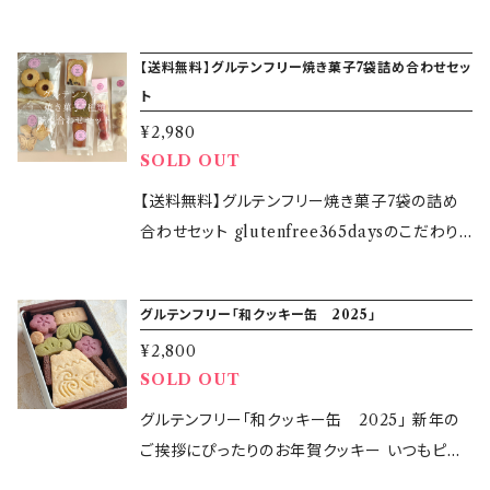
産）、アーモンドプードル、塩［一部に乳・アーモン
カカオ豆だけを原材料とするココアパウダーを
有機小豆と有機きび糖の蒸し小豆を使用したフ
類のグルテンフリーのクッキーを詰め合わせまし
法】クロネコヤマトの宅急便または宅急便コンパ
田区大森西6-17-17 KOCAキッチン ・本品の製
ドを含む］ ◎ショコラクッキー：米粉（国産）、バタ
贅沢に使用しています。 ご褒美スイーツ、ほっと
ィナンシェ 【原材料】 ・桜フィナンシェ バター(国
た。 小麦・大麦・ライ麦不使用だけでなく、添加
クトにて発送します 【商品オプション】 必ず あ
造所では、卵・大豆など他の食材を含む製品を
ー（国産）、さとうきび糖（国産）、アーモンドプー
【送料無料】グルテンフリー焼き菓子7袋詰め合わせセッ
一息ティータイムのお菓子やプレゼントなどにい
産)、卵白、さとうきび糖、アーモンドプードル、米
物や香料、着色料などを使用せず原材料にこだ
り・なし をご選択ください。 ◎紙袋 ◎納品書
製造しています。 ・アレルギー対応商品ではござ
ドル、ココアパウダー、塩［一部に乳・アーモンド
ト
かがでしょうか？ 【原材料】 ◎プレーンクッキ
粉、はちみつ、桜の塩漬け［桜花(長野県産)、食
わりました。 【内容量】16個 ぐり茶クッキー3個
いません。 【発送開始】2025年10月27日( 月
を含む］ ◎プレーン＆紫芋のストライプクッキ
ー：米粉（国産）、バター（国産）、さとうきび糖（国
¥2,980
塩、梅酢］ ・あずきフィナンシェ バター(国産)、卵
ガレット・ブルトンヌミニ２個 苺のスノーボール
)〜 （地域によって到着日が異なります) 【発送
ー：米粉（国産）、バター（国産）、さとうきび糖（国
SOLD OUT
産）、アーモンドプードル、塩 ◎ぐり茶クッキー：
白、さとうきび糖、アーモンドプードル、有機蒸し
クッキー４個 絞り出しクッキー３個 ココアクッ
方法】クロネコヤマトの宅急便にて発送します
産）、アーモンドプードル、紫芋粉末、塩［一部に
米粉（国産）、バター（国産）、さとうきび糖（国
小豆［有機小豆(北海道産)、有機きび糖］、米粉、
キー４個 【原材料】 ◆ぐり茶クッキー：米粉（国
【送料無料】グルテンフリー焼き菓子7袋の詰め
【商品オプション】 必ず あり・なし をご選択くだ
乳・アーモンドを含む］ ◎ショコラ＆カボチャの
産）、 アーモンドプードル、ぐり茶粉末、塩 ◎ショ
はちみつ 【賞味期限】 2025年4月11日(金) 【保
産）、バター、さとうきび糖、アーモンドプードル、
合わせセット glutenfree365daysのこだわり
さい。 ◎紙袋 ◎納品書
ストライプクッキー：米粉（国産）、バター（国産）、
コラクッキー：米粉（国産）、バター（国産）、さとう
存方法】 直射日光‧高温多湿を避け冷暗所にて
卵黄、ぐり茶粉末、塩（一部に乳・卵・アーモンド
のグルテンフリー焼き菓子お試しセットが登場し
さとうきび糖（国産）、アーモンドプードル、ココ
きび糖（国産）、アーモンドプードル、ココアパウ
常温保存 【製造所】 KOCAキッチン 東京都大
を含む） ◆ガレット・ブルトンヌミニ：バター（国
ました！ グルテンを含む小麦や大麦、ライ麦は使
アパウダー、かぼちゃ粉末、塩［一部に乳・アーモ
ダー、塩 【特定原材料等28品目】乳・アーモンド
グルテンフリー「和クッキー缶 2025」
田区大森西6－17－17 【製造者】 glutenfree3
産）、米粉、さとうきび糖、アーモンドプードル、卵
用せず、こだわりの素材でお作りしています。 初
ンドを含む］ 【特定原材料等28品目】乳・アーモ
【内容量】各1枚ずつ合計6枚入り ◎プレーンク
65days鈴木万美子 【販売期間】2025年3月31
¥2,800
黄、ラム酒、ゲランドの塩（一部に乳・卵・アーモ
めての方も以前からご購入いただいている方
ンド・卵 【内容量】合計9個入り ◎カボチャクッ
ッキー（もみじ・イチョウ） ◎ぐり茶クッキー（虫
日(月)14：00～2025年4月3日(木)12：00 【発
SOLD OUT
ンドを含む） ◆苺のスノーボールクッキー：米粉
も、様々な種類の焼き菓子を送料無料で一度に
キー：1個 ◎プレーンクッキー：2個 ◎ショコラク
食い葉っぱ・葉っぱ） ◎ショコラクッキー（栗・ど
送について】 ・2025年4月1日(火)より開始 （地
（国産）、バター、さとうきび糖、アーモンドプード
お試しいただけるチャンスです！ 数量限定のた
グルテンフリー「和クッキー缶 2025」 新年の
ッキー：2個 ◎プレーン＆紫芋のストライプクッ
んぐり） 【保存方法】直射日光・高温多湿を避け
域によって到着日が異なります) ・配送日時など
ル、ストロベリーパウダー、塩（一部に乳・アーモ
め、お早めにどうぞ。 【グルテンフリー焼き菓子】
ご挨拶にぴったりのお年賀クッキー いつもピン
キー：2個 ◎ショコラ＆カボチャのストライプクッ
て冷暗所に保管 【賞味期限】2025年11月4日
のご希望がございましたら、備考欄に記載をお願
ンドを含む） ◆絞りだしクッキー：米粉（国産）、
◆プレーンクッキー 1袋（３個入り） ◆ジャムク
クのロゴですが、今回「紅白」のロゴでご用意し