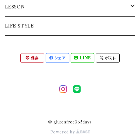
バター、さとうきび糖、アーモンドプードル、シナ
ンドを含む） 苺のスノーボールクッキー：バター
産）、バター、さとう きび糖、アーモンドプードル、
クッキー缶
LESSON
し を選択してください
モンパウダー、塩（一部に乳・アーモンドを含
（国産）、米粉、さとうきび糖、アーモンドプード
ピンクペッパー、塩 特定原材料等（２８品目中）
む）］ ◆グルテンフリーサレボールクッキーBOX
ル、ストロベリーパウダー、塩（一部に乳・アーモ
乳、アーモンド ＊スノーボール・サレボールは、
ギフトボックス
対面レッスン
LIFE STYLE
1,080円(税込) 【内容量】１２個 トマトバジ
ンドを含む） 絞りだしクッキー：米粉（国産）、バ
いずれか２種類をランダムでお入れします。 【保
ルサレボール４個 ピンクペッパーサレボール
ター、さとうきび糖、卵白、塩（一部に乳・卵を含
存方法】 直射日光‧高温多湿を避け 冷暗所にて
お試しセット
オンラインレッスン
４個 オニオンサレボール４個 【原材料名】 ・
む）ココアクッキー：米粉（国産）、バター、さとう
常温保存 【賞味期限】必ずご確認ください！ クッ
トマトバジルサレボール［米粉（国産）、バター、さ
きび糖、卵白、純ココアパウダー、塩（一部に乳・
キー：２０２５年３月１０日 フィナンシェ・パウン
保存
シェア
LINE
ポスト
とうきび糖、アーモンド プードル、トマトペース
フィナンシェ
動画レッスン
卵を含む） 【製造所】KOCAキッチン 東京都大
ドケーキ：２０２５年２月２７日 【製造者】 glute
ト、バジル、塩（一部に乳・アーモンドを含む）］ ・
田区大森西6₋17₋17 【賞味期限】2024年3月16
nfree365days鈴木万美子 【製造所】 KOCAキ
ピンクペッパーサレボール［米粉（国産）、バタ
日 【販売期間】2024年2月27日12：00～2024
クッキー
ッチン 東京都大田区大森西6－17－17 【注意事
ー、さとうき び糖、アーモンドプードル、ピンクペ
年2月29日12：00 【発送開始】2024年2月29日
項】 本品の製造所では大豆などほかの食品を
ッパー、塩（一部に乳・アーモンドを含む）］ ・オニ
（地域によって到着日が異なります）
含む製品を製造しています。 アレルギー対応食
ミックス粉・キット
オンサレボール［米粉（国産）、バター、さとうきび
品ではございません。 お早めにお召し上がりく
糖、アーモンドプードル、オニオンパウダー、塩
ださい。 【販売期間】 ２０２５年２月１７日(月)１
© glutenfree365days
（一部に乳・アーモンドを含む）］ 【保存方法】直
６：００～２０２５年２月２０日(木)１２：００ 【発
Powered by
射日光・高温多湿を避け冷暗所にて常温保存
送開始】２０２５年２月１８日(火)〜２０２５年２