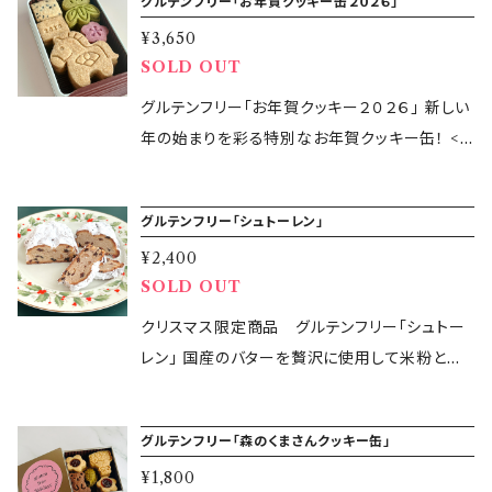
きないように混ぜ合わせなめらかな生地にす
グルテンフリー「お年賀クッキー缶２０２６」
ウダーを使用した綺麗な紫色のクッキー。 「glu
リーを合わせたプレミアムなグルテンフリーのシ
ます。 ・リボンの色が異なる場合がございます。
転載・配布はご遠慮ください。
乳児には与えないでください。 ◆ グルテンフリ
トミールクッキー：1個入り1袋 グルテンフリーの
る。 ❸加塩バターを溶かしバター(電子レンジ50
tenfree365days」の小麦・大麦・ライ麦不使用
¥3,650
ョコラタルト。 【名称】クッキー 【原材料】米粉（国
ーリッチバターサブレ 米粉（国産）、バター（国
オートミールを使用したクッキー。ザクザク食感
0wで30秒程) にして、生地に加えてよく混ぜる。
SOLD OUT
のオリジナルグルテンフリークッキー缶をぜひお
産）、バター（国産）、さとうきび糖（国産）、オーガ
産）、さとうきび糖（国産）、アーモンドプードル、
をお楽しみください。 ◆グルテンフリーバジルソ
❹フライパンを中火で熱し、薄く油(分量外)を塗
楽しみください！ 【原材料】 ◎プレーンクッキー：
ニックチョコレート［オーガニックカカオマス（オ
グルテンフリー「お年賀クッキー２０２６」 新しい
卵黄、塩 (一部に乳・アーモンド・卵を含む) ◆ グ
ルトアーモンド：25g入り1袋 バジルとゲランドの
って、生地を入れて薄く広げ、表面が乾くまで焼
米粉（国産）、バター（国産）、さとうきび糖（国
ランダ製造）、オーガニックシュガー、オーガニッ
年の始まりを彩る特別なお年賀クッキー缶！ <
ルテンフリースノーボール苺 米粉（国産）、バタ
塩を使用したローストアーモンド。甘くないグル
く。 ❺箸を使って裏返し、裏面も軽く焼いて取り
産）、アーモンドプードル、塩 ［一部に乳・アーモ
クココアバター、バニラシード、（一部に乳成分・
グルテンフリークッキー4種類詰め合わせ> ■プ
ー（国産）、さとうきび糖（国産）、アーモンドプー
テンフリーのおやつです。 ◆オーガニックレーズ
出す。 ❻お好みの具材をトッピングして完成。 作
ンドを含む］ ◎ぐり茶クッキー：米粉（国産）、バ
大豆を含む）］、アーモンドプードル、ドライストロ
レーンクッキー 原材料は、米粉・バター・さとう
ドル、ストロベリーパウダー、塩 (一部に乳・アー
ン：25g入り1袋 オイルコーティングをしていな
り方の詳細やアレンジレシピは、 こちら https://
ター（国産）、さとうきび糖（国産）、アーモンドプ
グルテンフリー「シュトーレン」
ベリー、塩 【特定原材料等28品目】乳・アーモン
きび糖・アーモンドプードル・塩のみ。 つい手が
モンドを含む) ◆ グルテンフリーピンクペッパー
い有機レーズンです。 【原材料】 ◆グルテンフリ
glutenfree365days.net/column/ をご覧く
ードル、ぐり茶粉末、塩 ［一部に乳・アーモンドを
ド・大豆 【内容量】 4個 【保存方法】直射日光・
¥2,400
伸びてもう一つ、あともうひとつと食べたくなる
クッキー 米粉（国産）、バター（国産）、さとうきび
ーショコラケーキ 卵(国産)、米油、さとうきび糖、
ださい。 【発送開始】順次発送 （地域によって到
含む］ ◎紫芋クッキー：米粉（国産）、バター（国
SOLD OUT
高温多湿を避けて冷暗所に保管(28℃以下)
クッキーです。 ■紫芋クッキー 着色料や香料は
糖（国産）、アーモンドプードル、ピンクペッパー、
米粉、アーモンドプードル、ココアパウダー、オー
着日が異なります) 【発送方法】クロネコヤマト
産）、さとうきび糖（国産）、アーモンドプードル、
【賞味期限】2026年3月3日 【製造者】 glutenfr
使用せず、紫芋のパウダーを使用した綺麗な紫
クリスマス限定商品 グルテンフリー「シュトー
塩 (一部に乳・アーモンド を含む) 【賞味期限】
ガニックチョコレート［オーガニックカカオマス
の宅急便コンパクトにて発送します 【商品オプ
紫芋粉末、塩 ［一部に乳・アーモンドを含む］
ee365days 鈴木万美子 【製造所】東京都大田
色のクッキー。 ■ぐり茶クッキー 静岡県の緑茶
レン」 国産のバターを贅沢に使用して米粉とア
◆グルテンフリーフィナンシェ：2026年4月25日
（オランダ製造）、オーガニックシュガー、オーガ
ション】 必ず あり・なし をご選択ください。 ◎納
【特定原材料等28品目】乳・アーモンド 【内容
区大森西6-17-17 KOCAキッチン ・本品の製造
を使用しています。ぐり茶はお茶の製法により、
ーモンドプードルで作ったグルテンフリーのシュ
◆ グルテンフリーリッチバターサブレ：2026年5
ニックココアバター、バニラシード、（一部に乳成
品書
量】合計１５個入り ◎プレーンクッキー：６個(お
所では、他の食材を含む製品を製造しています。
茶葉の形が「ぐりっ」としているためぐり茶と呼ば
トーレン。生地にはさとうきび糖、表面には粉糖
月12日 ◆ グルテンフリースノーボール苺：202
分・大豆を含む）］/ベーキングパウダー(アルミフ
内裏様・お雛様:各3個ずつ) ◎ぐり茶クッキー：６
・アレルギー対応商品ではございません。 ・お早
グルテンフリー「森のくまさんクッキー缶」
れているそうです。クッキーにはぐり茶の粉末を
を使用しました。添加物・香料不使用。 ロースト
6年5月12日 ◆ グルテンフリーピンクペッパー
リー) 【特定原材料等28品目】卵・アーモンド・
個(松・竹:各3個ずつ) ◎紫芋クッキー：３個(梅)
めにお召し上がりください。 【発送開始】2026年
使用し、渋みが少なくまろやかな味わいのぐり茶
¥1,800
アーモンドの食感をアクセントに、ラム酒に漬け
クッキー：2026年5月12日 【保存方法】直射日
乳・大豆 ◆ グルテンフリープレーンクッキー(午)