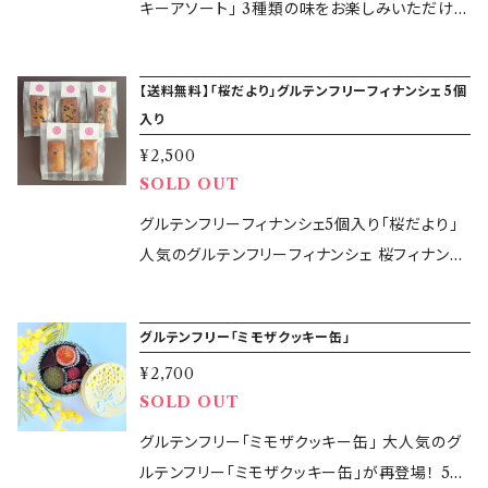
いません。 【発送開始】2025年10月27日( 月
ーンクッキーの材料をベースにしています。 砂
キーアソート」 3種類の味をお楽しみいただける
をご選択ください。 ◎紙袋 ◎納品書 ＊kcorpの
ル、ストロベリージャム（いちご、砂糖、濃縮レモ
日光・高温多湿を避けて冷暗所に保管 【製造
（国産）、バター（国産）、さとうきび糖（国産）、塩
)〜 （地域によって到着日が異なります) 【発送
糖やミルクなどを使用していないカカオ豆だけ
ように、もみじ・イチョウはプレーンクッキー、葉
型を使用しています。
ン果汁/ゲル化剤（ペクチン）［一部にオレンジ・り
者】 glutenfree365days 鈴木万美子 【製造
［一部に乳を含む］ ◎ピンクペッパークッキー
方法】クロネコヤマトの宅急便コンパクトまたは
を原材料とするココアパウダーを贅沢に使用し
っぱの2種類はぐり茶クッキー、栗・どんぐりはシ
んごを含む］）、塩 ［乳・アーモンド・オレンジ・り
所】東京都大田区大森西6-17-17 KOCAキッチ
米粉（国産）、バター（国産）、さとうきび糖（国
【送料無料】「桜だより」グルテンフリーフィナンシェ5個
宅急便にて発送します 【商品オプション】 必ず
ています。 ■カボチャのクッキー カボチャのほ
ョコラクッキーでご用意しました！ プレーンクッ
んごを含む］ 【特定原材料等28品目】乳・アーモ
ン ・本品の製造所では、大豆など他の食材を含
産）、アーモンドプードル、ピンクペッパー、塩［一
入り
あり・なし をご選択ください。 ◎手提げ袋 ◎納
のかな甘みを感じられる秋限定のクッキーです。
キーの原材料は、米粉・バター・さとうきび糖・ア
ンド・オレンジ・りんご 【内容量】合計１３個入り
む製品を製造しています。 ・アレルギー対応商品
部に乳・アーモンドを含む］ ◎ バジルクッキー
品書
¥2,500
■ストライプクッキー2種 ・プレーン＆紫芋 ・ショ
ーモンドプードル・塩のみ。 つい手が伸びてもう
◎プレーンクッキー：３個 ◎ぐり茶クッキー：３
ではございません。 【発送開始】2026年2月25
米粉（国産）、バター（国産）、さとうきび糖（国
SOLD OUT
コラ＆かぼちゃ 「サルくんの旅缶まじょさん」の缶
一つ、あともうひとつと食べたくなるクッキーで
個 ◎ショコラクッキー：３個 ◎ジャムクッキー：
日〜 （地域によって到着日が異なります) 【発送
産）、アーモンドプードル、塩、バジル［一部に乳・
をイメージして作りました！ 添加物や香料・着色
す。 ぐり茶クッキーには、静岡県の緑茶を使用し
グルテンフリーフィナンシェ5個入り「桜だより」
４個 【缶のサイズ】7.4cm×7.4cm×3.2cm 【保存
方法】クロネコヤマトの宅急便コンパクトにて発
アーモンドを含む］ 【特定原材料等28品目】乳・
料を使用せずに作りました。「glutenfree365d
ています。 ぐり茶はお茶の製法により、茶葉の形
人気のグルテンフリーフィナンシェ 桜フィナンシ
方法】直射日光・高温多湿を避けて冷暗所に保
送します。 【包装について】簡易包装での発送と
アーモンド ・卵 ごま 【内容量】合計１４個 ◎さ
ays」の小麦・大麦・ライ麦不使用のオリジナルグ
が「ぐりっ」としているためぐり茶と呼ばれている
ェとあずきフィナンシェのセットをご用意しまし
管 【賞味期限】2025年12月3日 【製造者】 glut
なります。 【納品書について】納品書なしでの発
つまいもクッキー１個 ◎カボチャクッキー１
ルテンフリークッキー缶をぜひお楽しみくださ
そうです。 クッキーには粉末を使用し、渋みが少
た！ 送料無料でお試しいただけるチャンスです
enfree365days 鈴木万美子 【製造所】東京都
送となります。
個 ◎栗クッキー１個 ◎プレーンクッキー２
グルテンフリー「ミモザクッキー缶」
い！ 【原材料】 ◎カボチャクッキー：米粉（国
なくまろやかな味わいのぐり茶の美味しさを存
じっくり丁寧に焦がしたバターの芳醇な香りと
大田区大森西6-17-17 KOCAキッチン ・本品の
個 ◎玄米クッキー３個 ◎ピンクペッパーク
産）、バター（国産）、さとうきび糖（国産）、アーモ
¥2,700
分に味わえます。 glutenfree365daysオリジナ
はちみつを使用することでしっとりリッチな味わ
製造所では、卵・大豆など他の食材を含む製品
ッキー３個 ◎ バジルクッキー３個 【保存方
ンドプードル、かぼちゃ粉末、卵黄、塩［一部に
SOLD OUT
ルぐり茶クッキーをお楽しみください！ ショコラ
いのフィナンシェを是非お楽しみください 【内
を製造しています。 ・アレルギー対応商品ではご
法】直射日光・高温多湿を避けて冷暗所に保管
乳・アーモンド・卵を含む］ ◎プレーンクッキー：
クッキーは、プレーンクッキーの材料をベースに
容】 ・桜フィナンシェ2個 桜の塩漬けを使用した
グルテンフリー「ミモザクッキー缶」 大人気のグ
ざいません。 【発送開始】2025年11月4日(火)〜
【賞味期限】2025年11月24日 【製造者】 gluten
米粉（国産）、バター（国産）、さとうきび糖（国
しています。 砂糖やミルクなどを使用していない
春らしいフィナンシェ ・あずきフィナンシェ3個
ルテンフリー「ミモザクッキー缶」が再登場！ 5種
（地域によって到着日が異なります) 【発送方
free365days 鈴木万美子 【製造所】東京都大