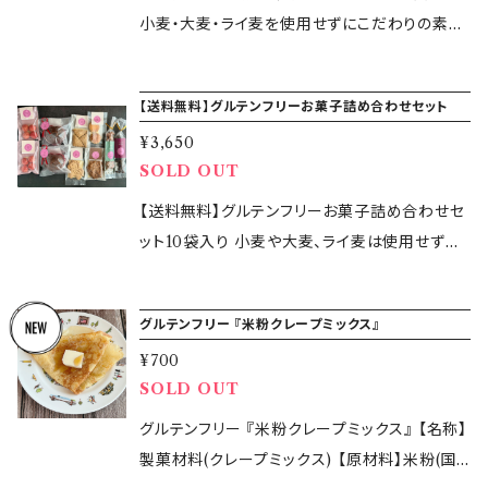
テンフリースノーボール苺：4個入り×3袋 香料や
ズでご用意。 ■ショコラクッキー 砂糖やミルク
に不安がある ・なんとなく不調を食事から見
小麦・大麦・ライ麦を使用せずにこだわりの素材
添加物を使用していないストロベリーパウダー
などを使用していないカカオ豆だけを原材料と
直したい ・無理なく続けられる方法を知りたい
でお作りしているglutenfree365daysのこだわ
を生地に練り込み、さらにクッキーのまわりにも
するココアパウダーを贅沢に使用しています。
このガイドでは以下をまとめています。 ・OK・N
りのグルテンフリーの焼き菓子セットです。 グル
鮮やかにまとわせました。コロコロとしたピンク
【送料無料】グルテンフリーお菓子詰め合わせセット
【原材料】 ◎リッチバターサブレ：米粉（国産）、バ
G食材の基本 ・調味料の選び方 ・外食・コン
テンフリーお菓子内容:合計9袋 ◆グルテンフリ
の可愛らしいクッキーです。 【原材料】 ◆ グルテ
ター（国産）、さとうきび糖（国産）、アーモンドプ
ビニのポイント ・無理なく続けるコツ このガ
¥3,650
ーフィナンシェ:1個入り3袋 丁寧に作った焦がし
ンフリーピンクペッパークッキー 米粉（国産）、バ
ードル、卵黄、塩［一部に乳・アーモンド・卵を含
SOLD OUT
イドで得られること ・迷わず食事を選べるように
バターの風味豊かなフィナンシェ。 米粉とアーモ
ター（国産）、さとうきび糖（国産）、アーモンドプ
む］ ◎ぐり茶クッキー：米粉（国産）、バター（国
なる ・「これ大丈夫かな？」の不安が減る ・無
ンドプードルを使用してグルテンフリーに仕上げ
【送料無料】グルテンフリーお菓子詰め合わせセ
ードル、ピンクペッパー、塩(一部に乳・アーモン
産）、さとうきび糖（国産）、アーモンドプードル、
理なく続けられる形がわかる ・食事ストレスが
ました。 そのままお召し上がりの場合は、しっと
ット10袋入り 小麦や大麦、ライ麦は使用せずに
ド を含む) ◆ グルテンフリーリッチバターサブレ
ぐり茶粉末、塩［一部に乳・アーモンドを含む］ ◎
軽くなる 【価格について】 現在は先行販売価格
り食感をお楽しみいただけます。 温めるとより
こだわりの素材でお作りしているglutenfree36
【原材料】米粉（国産）、バター（国産）、さとうきび
スノーボールクッキー苺：米粉（国産）、バター
980円で提供しています。 今後、内容のアップデ
一層美味しさが引き立ちます。 500wのトースタ
5daysのこだわりのグルテンフリーのお菓子セッ
糖（国産）、アーモンドプードル、卵黄、塩(一部に
（国産）、さとうきび糖（国産）、アーモンドプード
ートに伴い 価格を見直す場合があります。 この
グルテンフリー 『米粉クレープミックス』
ーまたは180°Cのオーブンで 1分ほど温めると
トです。 初めての方も以前からご購入いただい
乳・アーモンド・卵を含む) ◆ グルテンフリー白
ル、ストロベリーパウダー、塩［一部に乳・アーモ
ガイドは 2017年からの実体験と、日常で続けて
焼きたてのように全体が温かく、表面がカリッと
¥700
ている方も、様々な種類の焼き菓子を送料無料
胡麻クッキー 【原材料】米粉（国産）、バター（国
ンドを含む］ ◎ショコラクッキー：米粉（国産）、バ
きた中での気づきをもとにまとめています。 「完
SOLD OUT
した食感をお楽しみいただけます。 ◆ グルテン
で一度にお試しいただけるチャンスです！ 数量
産）、さとうきび糖（国産）、アーモンドプードル、
ター（国産）、さとうきび糖（国産）、アーモンドプ
璧にやる」ことではなく、 「できることから始め
フリーリッチバターサブレ：2個入り2袋 バターと
限定のため、お早めにどうぞ。 【グルテンフリー
グルテンフリー 『米粉クレープミックス』 【名称】
白胡麻塩(一部に乳・アーモンド・ごまを含む) ◆
ードル、ココアパウダー、塩［一部に乳・アーモン
る」ことを大切にしています。 まずは気軽に始め
卵の風味をしっかり感じられるリッチな味わいの
お菓子内容】合計10袋 ◆グルテンフリーショコ
製菓材料(クレープミックス) 【原材料】⽶粉(国
グルテンフリースノーボール苺 【原材料】米粉
ドを含む］ 【特定原材料等29品目】乳・アーモン
てみたい方におすすめです。 購入後すぐにダウン
バターサブレ。 シンプルながら素材のおいしさを
ラケーキ：1個入り2袋 乳化剤や香料を使用し