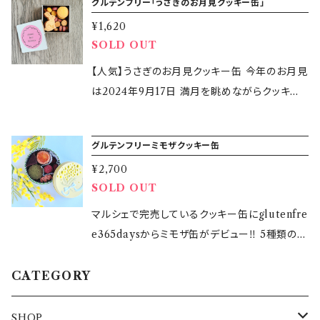
ドを含む］ ◎ショコラクッキー：米粉（国産）、バタ
バター、さとうきび糖、卵白、塩（一部に乳・卵を
グルテンフリー「うさぎのお月見クッキー缶」
卵黄、白胡麻、塩（一部に乳・卵・アーモンド・ごま
ノーボール 8個入り グルテンを含む食材「小
ん。 【発送開始】2025年12月24日(水)〜 （地域
んごを含む］ 【特定原材料等28品目】乳・アーモ
ー（国産）、さとうきび糖（国産）、アーモンドプー
含む） ◆ココアクッキー：米粉（国産）、バター、さ
を含む） ●紫芋クッキー 米粉（国産）、バター、さ
¥1,620
麦・大麦・ライ麦」不使用 国産の米粉・バター・さ
によって到着日が異なります) 【発送方法】クロ
ンド・オレンジ・りんご 【内容量】合計１３個入り
ドル、ココアパウダー、塩［一部に乳・アーモンド
とうきび糖、卵白、純ココアパウダー、塩（一部に
SOLD OUT
とうきび糖、アーモンドプードル、卵黄、紫芋粉
とうきび糖を使用し、添加物や香料・着色料・保
ネコヤマトの宅急便または宅急便コンパクトに
◎プレーンクッキー：３個 ◎ぐり茶クッキー：３
を含む］ ◎プレーン＆紫芋のストライプクッキ
乳・卵を含む） 【注意事項】 本品の製造所では大
末、塩（一部に乳・卵・アーモンドを含む） ●ぐり
存料などを使用せずこだわりの原材料のみでつ
【人気】うさぎのお月見クッキー缶 今年のお月見
て発送します 【商品オプション】 必ず あり・なし
個 ◎ショコラクッキー：３個 ◎ジャムクッキー：
ー：米粉（国産）、バター（国産）、さとうきび糖（国
豆などほかの食品を含む製品を製造していま
茶クッキー 米粉（国産）、バター、さとうきび糖、
くりました 素材本来の美味しさをお楽しみいた
は2024年9月17日 満月を眺めながらクッキー
をご選択ください。 ◎紙袋 ◎納品書 ＊kcorpの
４個 【缶のサイズ】7.4cm×7.4cm×3.2cm 【保存
産）、アーモンドプードル、紫芋粉末、塩［一部に
す。 アレルギー対応食品ではございません。 お
アーモンドプードル、卵黄、ぐり茶粉末、塩（一部
だけます 【原材料】米粉（国産）、バター（国産）、
を楽しみませんか ◆うさぎのお月見クッキー
型を使用しています。
方法】直射日光・高温多湿を避けて冷暗所に保
乳・アーモンドを含む］ ◎ショコラ＆カボチャの
早めにお召し上がりください。 【賞味期限】2025
に乳・卵・アーモンドを含む） ●山椒ショコラ
さとうきび糖（国産）、アーモンドプードル、純コ
缶 1,620円(税込) グルテンフリークッキー3種
管 【賞味期限】2025年12月3日 【製造者】 glut
ストライプクッキー：米粉（国産）、バター（国産）、
年3月31日(開封前) 【保存方法】 直射日光‧高
クッキー 米粉（国産）、バター、さとうきび糖、ア
グルテンフリーミモザクッキー缶
コアパウダー、カカオニブ、塩（一部に乳・アーモ
詰め合わせ プレーン・かぼちゃ・紫いも グル
enfree365days 鈴木万美子 【製造所】東京都
さとうきび糖（国産）、アーモンドプードル、ココ
温多湿を避け冷暗所にて常温保存 【製造所】 K
ーモンドプードル、卵黄、純ココアパウダー、山
ンドを含む） 【内容量】グルテンフリーショコラス
¥2,700
テンを含む、小麦・大麦・ライ麦不使用だけでな
大田区大森西6-17-17 KOCAキッチン ・本品の
アパウダー、かぼちゃ粉末、塩［一部に乳・アーモ
OCAキッチン 東京都大田区大森西6－17－17
椒、塩（一部に乳・卵・アーモンドを含む） 【内容
SOLD OUT
ノーボール８個 【缶のサイズ】直径6.9㎝×高さ3.
く、添加物や香料、着色料などを使用せず原材料
製造所では、卵・大豆など他の食材を含む製品
ンドを含む］ 【特定原材料等28品目】乳・アーモ
【製造者】 glutenfree365days鈴木万美子 【販
量】24個 プレーンクッキー:富士山３個、プチ3個
7㎝ 【注意事項】必ずお読みください ＊グルテン
にこだわりました 【原材料】 ・プレーンクッキー：
マルシェで完売しているクッキー缶にglutenfre
を製造しています。 ・アレルギー対応商品ではご
ンド・卵 【内容量】合計9個入り ◎カボチャクッ
売期間】2025年2月20日(木)12：00～2025年2
白胡麻クッキー:3個 紫芋クッキー:6個 ぐり茶ク
フリースイーツ専門のシェアキッチンにて製造し
米粉（国産）、バター、さとうきび糖、アーモンドプ
e365daysからミモザ缶がデビュー‼ 5種類のグ
ざいません。 【発送開始】2025年11月4日(火)〜
キー：1個 ◎プレーンクッキー：2個 ◎ショコラク
月27日(木)12：00 【発送開始】2025年3月3日
ッキー:6個 山椒ショコラ:3個 【缶の大きさ】12.4
ていますが、アレルギー対応商品ではございませ
ードル、卵黄、塩（一部に乳・卵・アーモンドを含
ルテンフリーのクッキーを詰め合わせました。 グ
（地域によって到着日が異なります) 【発送方
ッキー：2個 ◎プレーン＆紫芋のストライプクッ
(月)（地域によって到着日が異なります) 【発送
cm×8cm×3.7cm 【保存方法】直射日光・高温多
ん。 ＊乳・卵・大豆など他の食材を使用している
む） ・かぼちゃクッキー：米粉（国産）、バター、さ
ルテンを含む、小麦・大麦・ライ麦不使用だけで
CATEGORY
法】クロネコヤマトの宅急便または宅急便コンパ
キー：2個 ◎ショコラ＆カボチャのストライプクッ
方法】クロネコヤマトの宅急便または宅急便コ
湿を避け冷暗所にて保存 【賞味期限】2025年1
キッチンにて製造しています 【販売期間】202
とうきび糖、アーモンドプードル、 かぼちゃ粉末、
なく、添加物や香料、着色料などを使用せず原材
クトにて発送します 【商品オプション】 必ず あ
キー：2個 【缶のサイズ】7.4cm×7.4cm×3.2cm
ンパクトにて発送します 数量限定のため、お早
月21日（開封前） 【製造者】 glutenfree365d
4年10月13日13：00～2024年10月20日10：00
卵黄、塩（一部に乳・卵・アーモンドを含む） ・紫
料にこだわりました。 【内容量】16個 ぐり茶クッ
SHOP
り・なし をご選択ください。 ◎紙袋 ◎納品書