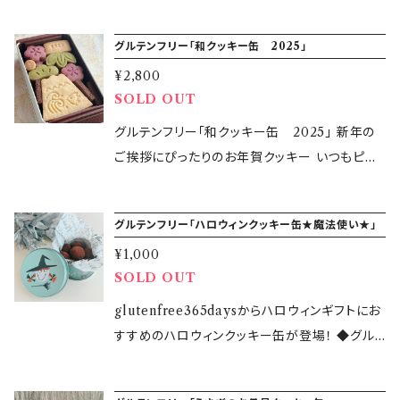
糖やミルクなどを使用していないカカオ豆だけ
類のグルテンフリーのクッキーを詰め合わせまし
区大森西6-17-17 KOCAキッチン ・本品の製造
造所では、卵・大豆など他の食材を含む製品を
糖（国産）、アーモンドプードル、ぐり茶粉末、塩
lutenfree365days」の小麦・大麦・ライ麦不使
を原材料とするココアパウダーを贅沢に使用し
た。 小麦・大麦・ライ麦不使用だけでなく、添加
所では、卵・大豆など他の食材を含む製品を製
製造しています。 ・アレルギー対応商品ではござ
［一部に乳・アーモンドを含む］ ◎黒胡麻クッキ
グルテンフリー「和クッキー缶 2025」
用のオリジナルグルテンフリークッキー缶をぜひ
ています。 ■カボチャのクッキー カボチャのほ
物や香料、着色料などを使用せず原材料にこだ
造しています。 ・アレルギー対応商品ではござい
いません。 【発送開始】2026年2月25日(水)〜
ー：米粉（国産）、バター（国産）、さとうきび糖（国
お楽しみください！ 【原材料】 ◎プレーンクッキ
のかな甘みを感じられる秋限定のクッキーです。
¥2,800
わりました。 【内容量】16個 ぐり茶クッキー3個
ません。 【発送開始】2026年5月15日(金)〜 （地
（地域によって到着日が異なります) 【発送方
産）、アーモンドプードル、黒胡麻、塩［一部に乳・
ー：米粉（国産）、バター（国産）、さとうきび糖（国
SOLD OUT
■ストライプクッキー2種 ・プレーン＆紫芋 ・ショ
ガレット・ブルトンヌミニ２個 苺のスノーボール
域によって到着日が異なります) 【発送方法】ク
法】クロネコヤマトの宅急便または宅急便コンパ
アーモンド・ごまを含む］ 【特定原材料等28品
産）、アーモンドプードル、塩 ［一部に乳・アーモ
コラ＆かぼちゃ 「サルくんの旅缶まじょさん」の缶
クッキー４個 絞り出しクッキー３個 ココアクッ
グルテンフリー「和クッキー缶 2025」 新年の
ロネコヤマトの宅急便または宅急便コンパクト
クトにて発送します 【商品オプション】 必ず あ
目】乳・アーモンド・ごま 【内容量】合計18個入り
ンドを含む］ ◎ぐり茶クッキー：米粉（国産）、バ
をイメージして作りました！ 添加物や香料・着色
キー４個 【原材料】 ◆ぐり茶クッキー：米粉（国
ご挨拶にぴったりのお年賀クッキー いつもピン
にて発送します 【商品オプション】 必ず あり・な
り・なし をご選択ください。 ◎紙袋 ◎納品書
◎プレーンクッキー(午・2026)：各3個ずつ ◎紫
ター（国産）、さとうきび糖（国産）、 アーモンドプ
料を使用せずに作りました。「glutenfree365d
産）、バター、さとうきび糖、アーモンドプードル、
クのロゴですが、今回「紅白」のロゴでご用意し
し をご選択ください。 ◎紙袋 ◎納品書 【注意】
【注意】 ・米粉クッキーの性質上、割れやすくなっ
芋クッキー(梅)：3個 ◎ぐり茶クッキー(松・竹)：
ードル、ぐり茶粉末、塩 ［一部に乳・アーモンドを
ays」の小麦・大麦・ライ麦不使用のオリジナルグ
卵黄、ぐり茶粉末、塩（一部に乳・卵・アーモンド
ました <グルテンフリークッキー5種類詰め合わ
・米粉クッキーの性質上、割れやすくなっており
ております。 ・リボンの色が異なる場合がござい
各3個ずつ ◎黒胡麻クッキー：3個 【缶のサイ
含む］ ◎ショコラクッキー：米粉（国産）、バター
ルテンフリークッキー缶をぜひお楽しみくださ
グルテンフリー「ハロウィンクッキー缶★魔法使い★」
を含む） ◆ガレット・ブルトンヌミニ：バター（国
せ> グルテンを含む、小麦・大麦・ライ麦不使用
ます。 ・リボンの色が異なる場合がございます。
ます。 ＊kcorpの型を使用しています。
ズ】12.4cm×8cm×3.7cm 【保存方法】直射日
（国産）、さとうきび糖（国産）、アーモンドプード
い！ 【原材料】 ◎カボチャクッキー：米粉（国
産）、米粉、さとうきび糖、アーモンドプードル、卵
¥1,000
だけでなく、添加物や香料、着色料などを使用せ
光・高温多湿を避けて冷暗所に保管 【賞味期
ル、ココアパウダー、塩 ［一部に乳・アーモンドを
産）、バター（国産）、さとうきび糖（国産）、アーモ
SOLD OUT
黄、ラム酒、ゲランドの塩（一部に乳・卵・アーモ
ず原材料にこだわりました！ 【原材料】 ●プレー
限】2026年1月23日 【製造者】 glutenfree365
含む］ ◎ジャムクッキー：米粉（国産）、バター
ンドプードル、かぼちゃ粉末、卵黄、塩［一部に
ンドを含む） ◆苺のスノーボールクッキー：米粉
ンクッキー 米粉（国産）、バター、さとうきび糖、
glutenfree365daysからハロウィンギフトにお
days 鈴木万美子 【製造所】東京都大田区大森
（国産）、さとうきび糖（国産）、アーモンドプード
乳・アーモンド・卵を含む］ ◎プレーンクッキー：
（国産）、バター、さとうきび糖、アーモンドプード
アーモンドプードル、卵黄、塩（一部に乳・卵・ア
すすめのハロウィンクッキー缶が登場！ ◆グル
西6-17-17 KOCAキッチン ・本品の製造所で
ル、ストロベリージャム（いちご、砂糖、濃縮レモ
米粉（国産）、バター（国産）、さとうきび糖（国
ル、ストロベリーパウダー、塩（一部に乳・アーモ
ーモンドを含む） ●白胡麻クッキー 米粉（国
テンフリー「ハロウィンクッキー缶★魔法使い
は、卵・大豆など他の食材を含む製品を製造して
ン果汁/ゲル化剤（ペクチン）［一部にオレンジ・り
産）、アーモンドプードル、塩［一部に乳・アーモン
ンドを含む） ◆絞りだしクッキー：米粉（国産）、
産）、バター、さとうきび糖、アーモンドプードル、
★」1,000円(税込) グルテンフリー ショコラス
います。 ・アレルギー対応商品ではございませ
んごを含む］）、塩 ［乳・アーモンド・オレンジ・り