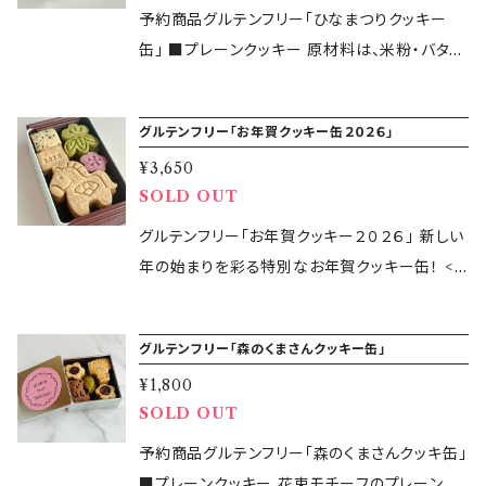
仕上がりました。 ■ぐり茶クッキー 静岡県の緑
予約商品グルテンフリー「ひなまつりクッキー
茶を使用しています。「ぐり茶」はお茶の製法によ
缶」 ■プレーンクッキー 原材料は、米粉・バタ
り、茶葉の形が「ぐりっ」としているため「ぐり茶」
ー・さとうきび糖・アーモンドプードル・塩のみ。
と呼ばれているそうです。クッキーにはぐり茶の
つい手が伸びてもう一つ、あともうひとつと食べ
グルテンフリー「お年賀クッキー缶２０２６」
粉末を使用し、渋みが少なくまろやかな味わい
たくなるクッキーです。 ■ぐり茶クッキー 静岡県
の「ぐり茶」の美味しさを存分に味わえます。 ■
¥3,650
の緑茶を使用しています。ぐり茶はお茶の製法に
SOLD OUT
スノーボールクッキー苺 着色料や香料は使用せ
より、茶葉の形が「ぐりっ」としているためぐり茶
ず、ストロベリーのパウダーを使用した綺麗なピ
と呼ばれているそうです。クッキーにはぐり茶の
グルテンフリー「お年賀クッキー２０２６」 新しい
ンクのクッキー。缶の大きさに合わせてプチサイ
粉末を使用し、渋みが少なくまろやかな味わい
年の始まりを彩る特別なお年賀クッキー缶！ <
ズでご用意。 ■ショコラクッキー 砂糖やミルク
のぐり茶の美味しさを存分に味わえます。 ■紫
グルテンフリークッキー4種類詰め合わせ> ■プ
などを使用していないカカオ豆だけを原材料と
芋クッキー 着色料や香料は使用せず、紫芋のパ
レーンクッキー 原材料は、米粉・バター・さとう
するココアパウダーを贅沢に使用しています。
グルテンフリー「森のくまさんクッキー缶」
ウダーを使用した綺麗な紫色のクッキー。 「glu
きび糖・アーモンドプードル・塩のみ。 つい手が
【原材料】 ◎リッチバターサブレ：米粉（国産）、バ
tenfree365days」の小麦・大麦・ライ麦不使用
¥1,800
伸びてもう一つ、あともうひとつと食べたくなる
ター（国産）、さとうきび糖（国産）、アーモンドプ
SOLD OUT
のオリジナルグルテンフリークッキー缶をぜひお
クッキーです。 ■紫芋クッキー 着色料や香料は
ードル、卵黄、塩［一部に乳・アーモンド・卵を含
楽しみください！ 【原材料】 ◎プレーンクッキー：
使用せず、紫芋のパウダーを使用した綺麗な紫
予約商品グルテンフリー「森のくまさんクッキ缶」
む］ ◎ぐり茶クッキー：米粉（国産）、バター（国
米粉（国産）、バター（国産）、さとうきび糖（国
色のクッキー。 ■ぐり茶クッキー 静岡県の緑茶
■プレーンクッキー 花束モチーフのプレーンク