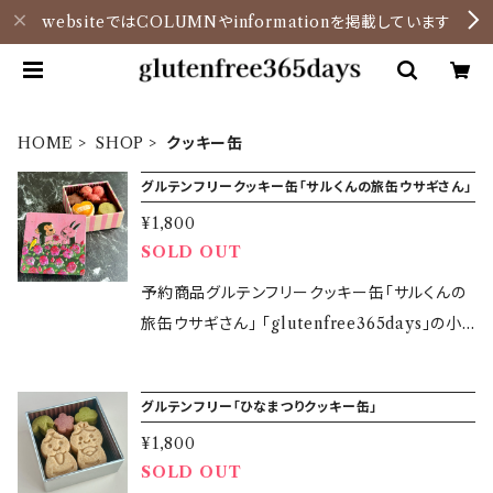
websiteではCOLUMNやinformationを掲載しています
HOME
SHOP
クッキー缶
グルテンフリークッキー缶「サルくんの旅缶ウサギさん」
¥1,800
SOLD OUT
予約商品グルテンフリークッキー缶「サルくんの
旅缶ウサギさん」 「glutenfree365days」の小
麦・大麦・ライ麦不使用のオリジナルグルテンフ
リークッキー缶をぜひお楽しみください！ ■リッ
グルテンフリー「ひなまつりクッキー缶」
チバターサブレ バターと卵の風味をしっかり感
¥1,800
じられるリッチな味わいのバターサブレ。 シンプ
SOLD OUT
ルながら素材のおいしさを楽しめる焼き菓子に