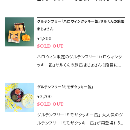
産）、さとうきび糖（国産）、アーモンドプードル、
産）、アーモンドプードル、塩 ［一部に乳・アーモ
を使用しています。ぐり茶はお茶の製法により、
ッキー 原材料は、米粉・バター・さとうきび糖・ア
ぐり茶粉末、塩［一部に乳・アーモンドを含む］ ◎
ンドを含む］ ◎ぐり茶クッキー：米粉（国産）、バ
茶葉の形が「ぐりっ」としているためぐり茶と呼ば
ーモンドプードル・塩のみ。 つい手が伸びてもう
スノーボールクッキー苺：米粉（国産）、バター
ター（国産）、さとうきび糖（国産）、アーモンドプ
グルテンフリー「ハロウィンクッキー缶」サルくんの旅缶
れているそうです。クッキーにはぐり茶の粉末を
一つ、あともうひとつと食べたくなるクッキーで
（国産）、さとうきび糖（国産）、アーモンドプード
まじょさん
ードル、ぐり茶粉末、塩 ［一部に乳・アーモンドを
使用し、渋みが少なくまろやかな味わいのぐり茶
す。 ■ぐり茶クッキー 静岡県の緑茶を使用して
ル、ストロベリーパウダー、塩［一部に乳・アーモ
含む］ ◎紫芋クッキー：米粉（国産）、バター（国
¥1,800
の美味しさを存分に味わえます。 ■黒胡麻クッ
います。ぐり茶はお茶の製法により、茶葉の形が
ンドを含む］ ◎ショコラクッキー：米粉（国産）、バ
産）、さとうきび糖（国産）、アーモンドプードル、
SOLD OUT
キー 胡麻の風味が広がる香ばしいクッキー。食
「ぐりっ」としているためぐり茶と呼ばれているそ
ター（国産）、さとうきび糖（国産）、アーモンドプ
紫芋粉末、塩 ［一部に乳・アーモンドを含む］
感と風味が楽しめるクッキーです。 「glutenfre
うです。クッキーにはぐり茶の粉末を使用し、渋
ハロウィン限定のグルテンフリー「ハロウィンク
ードル、ココアパウダー、塩［一部に乳・アーモン
【特定原材料等28品目】乳・アーモンド 【内容
e365days」の小麦・大麦・ライ麦不使用のオリジ
みが少なくまろやかな味わいのぐり茶の美味し
ッキー缶」サルくんの旅缶まじょさん 1段目には
ドを含む］ 【特定原材料等29品目】乳・アーモン
量】合計１５個入り ◎プレーンクッキー：６個(お
ナルグルテンフリークッキー缶をぜひお楽しみく
さを存分に味わえます。 glutenfree365daysオ
ハロウィンをイメージしたカボチャのクッキー、2
ド・卵 【内容量】合計１５個入り ◎リッチバター
内裏様・お雛様:各3個ずつ) ◎ぐり茶クッキー：６
ださい！ 【原材料】 ◎プレーンクッキー：米粉（国
リジナルぐり茶クッキーをお楽しみください！ ■
段目と3段目には4種類のクッキーが入っていま
サブレ：3個 ◎ぐり茶クッキー：3個 ◎スノーボ
個(松・竹:各3個ずつ) ◎紫芋クッキー：３個(梅)
グルテンフリー「ミモザクッキー缶」
産）、バター（国産）、さとうきび糖（国産）、アーモ
ショコラクッキー くまさんモチーフのショコラク
す！ ■プレーンクッキー 原材料は、米粉・バタ
ールクッキー苺：6個 ◎ショコラクッキー：3個
【缶のサイズ】7.4cm×7.4cm×3.2cm 【保存方
ンドプードル、塩［一部に乳・アーモンドを含む］
¥2,700
ッキー プレーンクッキーの材料をベースに砂糖
ー・さとうきび糖・アーモンドプードル・塩のみ。
【缶のサイズ】7.4cm×7.4cm×3.2cm 【保存方
法】直射日光・高温多湿を避けて冷暗所に保管
◎紫芋クッキー：米粉（国産）、バター（国産）、さ
SOLD OUT
やミルクなどを使用していないカカオ豆だけを
つい手が伸びてもう一つ、あともうひとつと食べ
法】直射日光・高温多湿を避けて冷暗所に保管
【賞味期限】2026年3月24日 【製造者】 gluten
とうきび糖（国産）、アーモンドプードル、紫芋粉
原材料とするココアパウダーを贅沢に使用して
たくなるクッキーです。 ■ショコラクッキー プレ
グルテンフリー「ミモザクッキー缶」 大人気のグ
【賞味期限】2026年6月14日 【製造者】 glutenf
free365days 鈴木万美子 【製造所】東京都大
末、塩［一部に乳・アーモンドを含む］ ◎ぐり茶ク
います。 ■ジャムクッキー ストロベリージャムを
ーンクッキーの材料をベースにしています。 砂
ルテンフリー「ミモザクッキー缶」が再登場！ 5種
ree365days 鈴木万美子 【製造所】東京都大田
田区大森西6-17-17 KOCAキッチン ・本品の製
ッキー：米粉（国産）、バター（国産）、さとうきび
使用したお花をモチーフにしたクッキーです。 「g